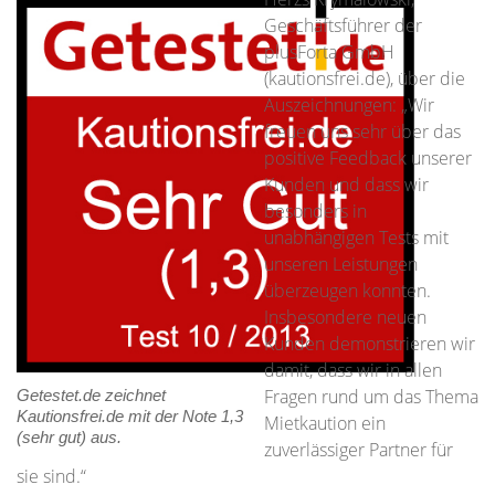
Geschäftsführer der
plusForta GmbH
(kautionsfrei.de), über die
Auszeichnungen: „Wir
freuen uns sehr über das
positive Feedback unserer
Kunden und dass wir
besonders in
unabhängigen Tests mit
unseren Leistungen
überzeugen konnten.
Insbesondere neuen
Kunden demonstrieren wir
damit, dass wir in allen
Fragen rund um das Thema
Getestet.de zeichnet
Kautionsfrei.de mit der Note 1,3
Mietkaution ein
(sehr gut) aus.
zuverlässiger Partner für
sie sind.“