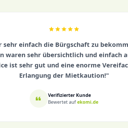
ngspflicht
: Viele
Deckung für Sac
n erfahren
elleicht müssen Sie nicht
Schutz vor Schlü
gar Geld zurückfordern.
und berufliche S
vertrages
: Was Sie zu
Täglich kündbar,
nd Klauseln für die
r sehr einfach die Bürgschaft zu bekomm
Den Gutschein er
Vertragsabschlus
 waren sehr übersichtlich und einfach a
ice ist sehr gut und eine enorme Vereifa
 Erstberatung durch
Erlangung der Mietkaution!"
lt, um sicherzustellen,
e bei Ihrem Umzug
Verifizierter Kunde
Bewertet auf
ekomi.de
hluss der Bürgschaft
:
stberatung zu einem