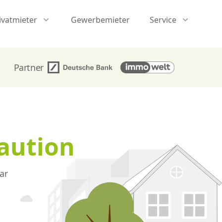
ivatmieter
Gewerbemieter
Service
Partner
kaution
ar