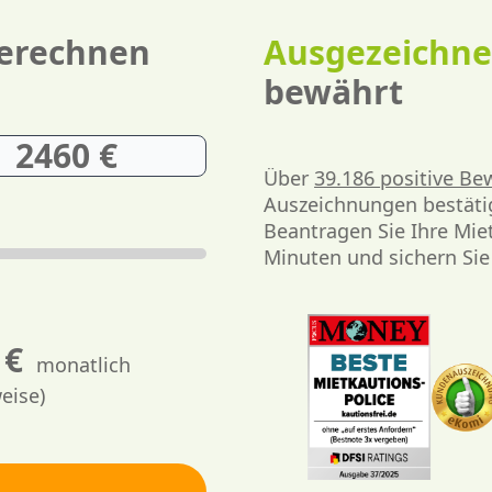
berechnen
Ausgezeichn
bewährt
Über
39.186 positive B
Auszeichnungen bestätig
Beantragen Sie Ihre Mie
Minuten und sichern Si
€
monatlich
weise)