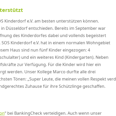
terstützt
OS Kinderdorf e.V. am besten unterstützen können.
rf in Düsseldorf entschieden. Bereits im September war
ffnung des Kinderdorfes dabei und vollends begeistert
. SOS Kinderdorf e.V. hat in einem normalen Wohngebiet
esem Haus sind nun fünf Kinder eingezogen: 4
chulalter) und ein weiteres Kind (Kindergarten). Neben
skräfte zur Verfügung. Für die Kinder wird hier ein
rgt werden. Unser Kollege Marco durfte alle drei
chsten Tönen: „Super Leute, die meinen vollen Respekt ver
indgerechtes Zuhause für ihre Schützlinge geschaffen.
ion
“ bei BankingCheck verteidigen. Auch wenn unser