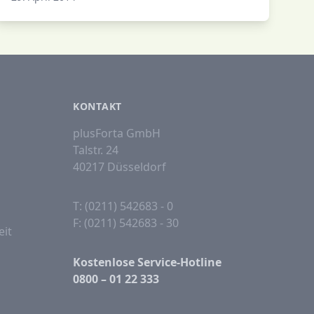
KONTAKT
plusForta GmbH
Talstr. 24
40217 Düsseldorf
T: (0211) 542683 - 0
F: (0211) 542683 - 30
eit
Kostenlose Service-Hotline
0800 – 01 22 333