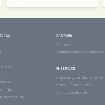
INFOS
PARTNER
Partner
e
Affiliate-Partnerprogramm
e Werte
SERVICE
ikel
Erklärung zur Barrierefreih
stipps
Cookie-Einstellungen
ter-Tipps
Vertrag widerrufen
autionsfrei.de