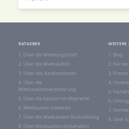
RATGEBER
WEITERE 
1. Über die Mietbürgschaft
1. Blog
2. Über die Mietkaution
2. Karrier
3. Über das Kautionskonto
3. Presse
4. Über die
4. Unser
Mietkautionsversicherung
5. Fachart
5. Über die Kaution im Mietrecht
6. Umzug
6. Mietkaution Gewerbe
7. Vermie
7. Über die Mietkaution Rückzahlung
8. Über k
8. Über Mietkaution einbehalten