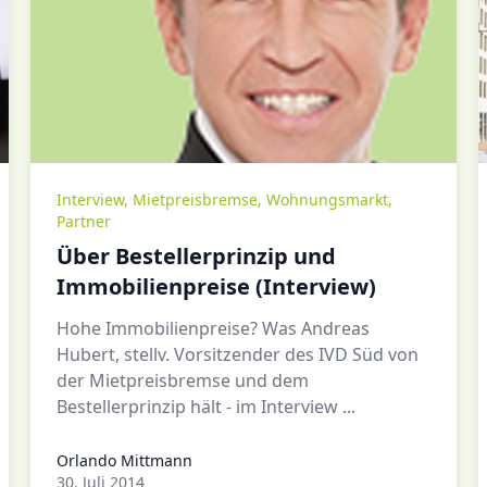
Interview
,
Mietpreisbremse
,
Wohnungsmarkt
,
Partner
Über Bestellerprinzip und
Immobilienpreise (Interview)
Hohe Immobilienpreise? Was Andreas
Hubert, stellv. Vorsitzender des IVD Süd von
der Mietpreisbremse und dem
Bestellerprinzip hält - im Interview ...
Orlando Mittmann
Orlando Mittmann
30. Juli 2014