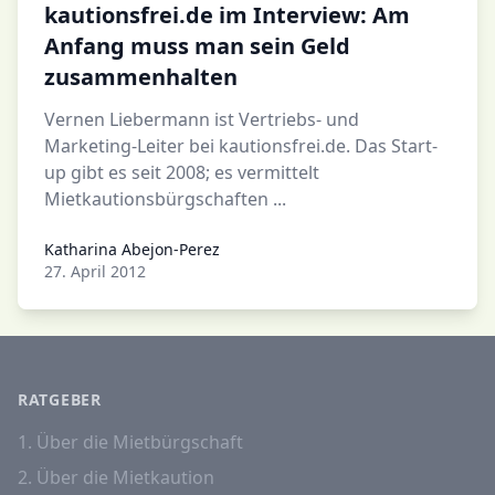
kautionsfrei.de im Interview: Am
Anfang muss man sein Geld
zusammenhalten
Vernen Liebermann ist Vertriebs- und
Marketing-Leiter bei kautionsfrei.de. Das Start-
up gibt es seit 2008; es vermittelt
Mietkautionsbürgschaften ...
Katharina Abejon-Perez
Katharina Abejon-Perez
27. April 2012
RATGEBER
1. Über die Mietbürgschaft
2. Über die Mietkaution