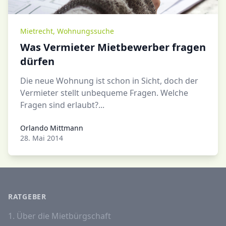
Mietrecht
,
Wohnungssuche
Was Vermieter Mietbewerber fragen
dürfen
Die neue Wohnung ist schon in Sicht, doch der
Vermieter stellt unbequeme Fragen. Welche
Fragen sind erlaubt?...
Orlando Mittmann
Orlando Mittmann
28. Mai 2014
RATGEBER
1. Über die Mietbürgschaft