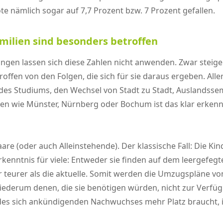
e nämlich sogar auf 7,7 Prozent bzw. 7 Prozent gefallen.
milien sind besonders betroffen
ngen lassen sich diese Zahlen nicht anwenden. Zwar steig
offen von den Folgen, die sich für sie daraus ergeben. All
es Studiums, den Wechsel von Stadt zu Stadt, Auslandssem
dten wie Münster, Nürnberg oder Bochum ist das klar erken
epaare (oder auch Alleinstehende). Der klassische Fall: Die
Erkenntnis für viele: Entweder sie finden auf dem leerge
r teurer als die aktuelle. Somit werden die Umzugspläne v
wiederum denen, die sie benötigen würden, nicht zur Verfüg
n des sich ankündigenden Nachwuchses mehr Platz braucht