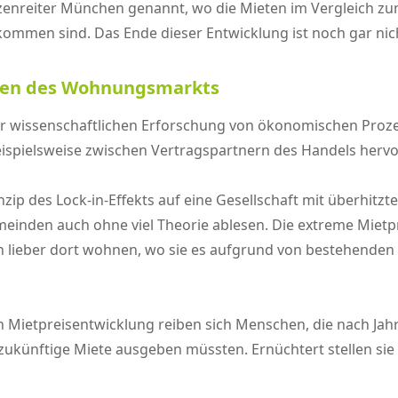
Spitzenreiter München genannt, wo die Mieten im Vergleich z
ommen sind. Das Ende dieser Entwicklung ist noch gar nic
rren des Wohnungsmarkts
r wissenschaftlichen Erforschung von ökonomischen Pro
eispielsweise zwischen Vertragspartnern des Handels herv
ip des Lock-in-Effekts auf eine Gesellschaft mit überhitzte
nden auch ohne viel Theorie ablesen. Die extreme Mietpr
 lieber dort wohnen, wo sie es aufgrund von bestehenden 
n Mietpreisentwicklung reiben sich Menschen, die nach Ja
 zukünftige Miete ausgeben müssten. Ernüchtert stellen sie