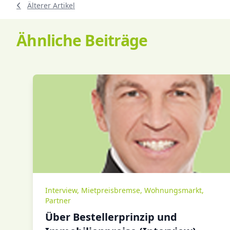
Älterer Artikel
Ähnliche Beiträge
Interview
,
Mietpreisbremse
,
Wohnungsmarkt
,
Partner
Über Bestellerprinzip und