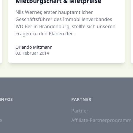
Mietbürgschaft & Mietpreise
Nils Werner, erster hauptamtlicher
Geschäftsführer des Immobilienverbandes
IVD Berlin-Brandenburg, stellte sich unseren
Fragen zu den Plänen der...
Orlando Mittmann
Orlando Mittmann
03. Februar 2014
INFOS
PARTNER
Partner
e
Affiliate-Partnerprogramm