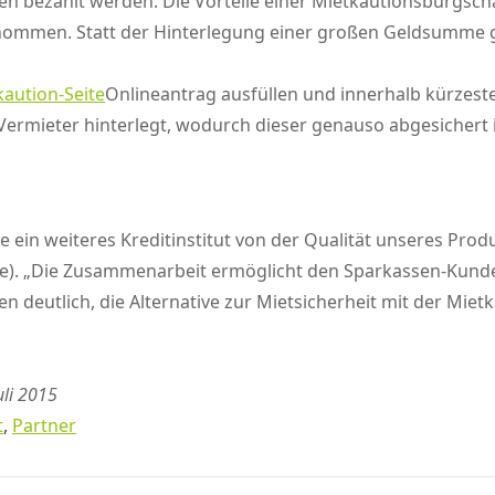
ezahlt werden. Die Vorteile einer Mietkautionsbürgschaft
nommen. Statt der Hinterlegung einer großen Geldsumme ge
aution-Seite
Onlineantrag ausfüllen und innerhalb kürzeste
Vermieter hinterlegt, wodurch dieser genauso abgesichert i
e ein weiteres Kreditinstitut von der Qualität unseres Pro
.de). „Die Zusammenarbeit ermöglicht den Sparkassen-Kun
deutlich, die Alternative zur Mietsicherheit mit der Mie
uli 2015
t
,
Partner