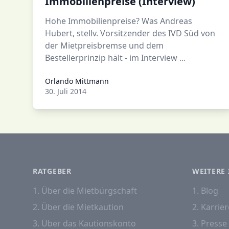
Immobilienpreise (Interview)
Hohe Immobilienpreise? Was Andreas
Hubert, stellv. Vorsitzender des IVD Süd von
der Mietpreisbremse und dem
Bestellerprinzip hält - im Interview ...
Orlando Mittmann
Orlando Mittmann
30. Juli 2014
RATGEBER
WEITERE 
1. Über die Mietbürgschaft
1. Blog
2. Über die Mietkaution
2. Karrier
3. Über das Kautionskonto
3. Presse