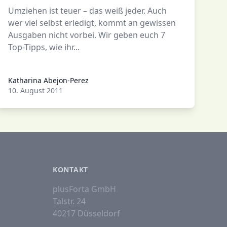
Umziehen ist teuer – das weiß jeder. Auch
wer viel selbst erledigt, kommt an gewissen
Ausgaben nicht vorbei. Wir geben euch 7
Top-Tipps, wie ihr...
Katharina Abejon-Perez
Katharina Abejon-Perez
10. August 2011
KONTAKT
plusForta GmbH
Talstr. 24
40217 Düsseldorf