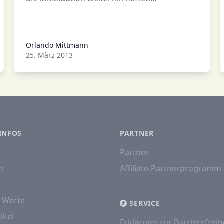
Orlando Mittmann
Orlando Mittmann
25. März 2013
INFOS
PARTNER
Partner
e
Affiliate-Partnerprogramm
e Werte
SERVICE
ikel
Erklärung zur Barrierefreih