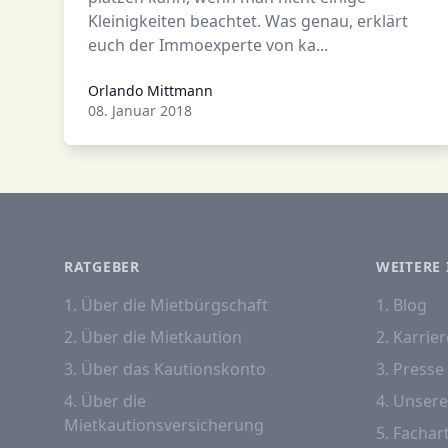
Kleinigkeiten beachtet. Was genau, erklärt
euch der Immoexperte von ka...
Orlando Mittmann
Orlando Mittmann
08. Januar 2018
RATGEBER
WEITERE 
1. Über die Mietbürgschaft
1. Blog
2. Über die Mietkaution
2. Karrier
3. Über das Kautionskonto
3. Presse
4. Über die
4. Unser
Mietkautionsversicherung
5. Fachart