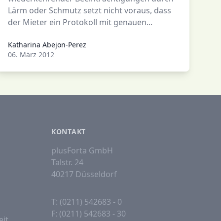
Lärm oder Schmutz setzt nicht voraus, dass
der Mieter ein Protokoll mit genauen...
Katharina Abejon-Perez
Katharina Abejon-Perez
06. März 2012
KONTAKT
plusForta GmbH
Talstr. 24
40217 Düsseldorf
T: (0211) 542683 - 0
F: (0211) 542683 - 30
eit