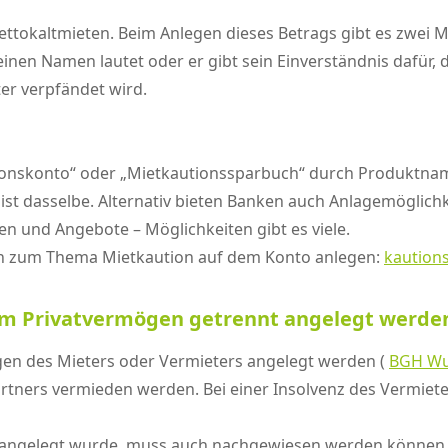
Nettokaltmieten. Beim Anlegen dieses Betrags gibt es zwei 
inen Namen lautet oder er gibt sein Einverständnis dafür,
er verpfändet wird.
ionskonto“ oder „Mietkautionssparbuch“ durch Produktnam
ip ist dasselbe. Alternativ bieten Banken auch Anlagemögli
en und Angebote – Möglichkeiten gibt es viele.
ten zum Thema Mietkaution auf dem Konto anlegen:
kautions
vom Privatvermögen getrennt angelegt werde
en des Mieters oder Vermieters angelegt werden (
BGH Wu
artners vermieden werden. Bei einer Insolvenz des Vermiete
 angelegt wurde, muss auch nachgewiesen werden können. 