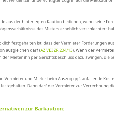
net werden.Ein unberechtigter Zugriff auf die Mietkaution
de aus der hinterlegten Kaution bedienen, wenn seine Forder
mögensverhältnisse des Mieters erheblich verschlechtert ha
ücklich festgehalten ist, dass der Vermieter Forderungen
on ausgleichen darf (
AZ VIII ZR 234/13
). Wenn der Vermieter 
nn der Mieter ihn per Gerichtsbeschluss dazu zwingen, di
n Vermieter und Mieter beim Auszug ggf. anfallende Koste
 festgehalten. Dann darf der Vermieter zur Verrechnung di
ternativen zur Barkaution: