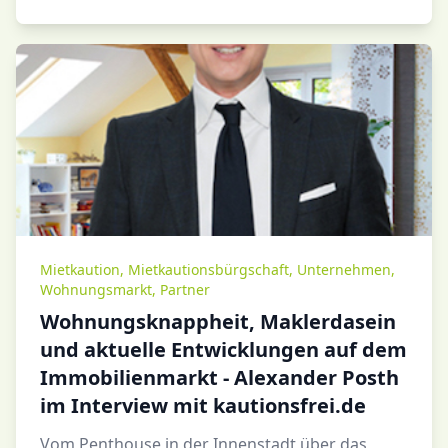
Mietkaution
,
Mietkautionsbürgschaft
,
Unternehmen
,
Wohnungsmarkt
,
Partner
Wohnungsknappheit, Maklerdasein
und aktuelle Entwicklungen auf dem
Immobilienmarkt - Alexander Posth
im Interview mit kautionsfrei.de
Vom Penthouse in der Innenstadt über das