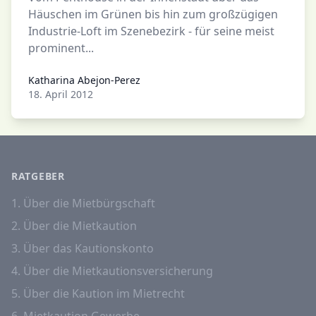
Häuschen im Grünen bis hin zum großzügigen
Industrie-Loft im Szenebezirk - für seine meist
prominent...
Katharina Abejon-Perez
Katharina Abejon-Perez
18. April 2012
RATGEBER
1. Über die Mietbürgschaft
2. Über die Mietkaution
3. Über das Kautionskonto
4. Über die Mietkautionsversicherung
5. Über die Kaution im Mietrecht