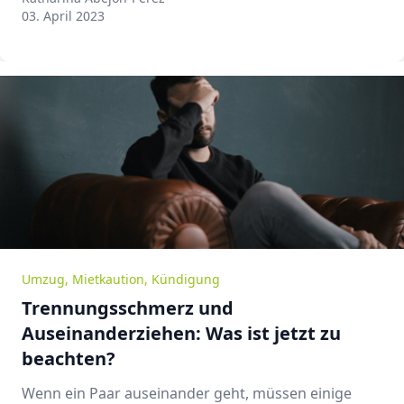
Katharina Abejon-Perez
03. April 2023
Umzug
,
Mietkaution
,
Kündigung
Trennungsschmerz und
Auseinanderziehen: Was ist jetzt zu
beachten?
Wenn ein Paar auseinander geht, müssen einige