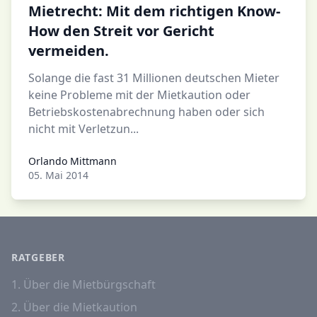
Mietrecht: Mit dem richtigen Know-
How den Streit vor Gericht
vermeiden.
Solange die fast 31 Millionen deutschen Mieter
keine Probleme mit der Mietkaution oder
Betriebskostenabrechnung haben oder sich
nicht mit Verletzun...
Orlando Mittmann
Orlando Mittmann
05. Mai 2014
RATGEBER
1. Über die Mietbürgschaft
2. Über die Mietkaution