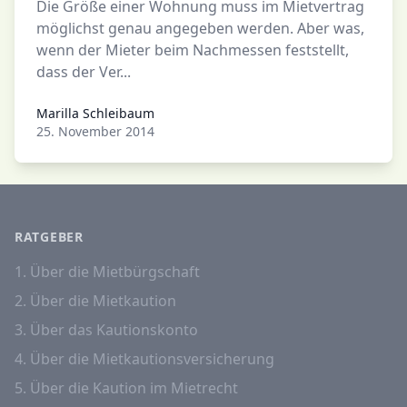
Die Größe einer Wohnung muss im Mietvertrag
möglichst genau angegeben werden. Aber was,
wenn der Mieter beim Nachmessen feststellt,
dass der Ver...
Marilla Schleibaum
Marilla Schleibaum
25. November 2014
RATGEBER
1. Über die Mietbürgschaft
2. Über die Mietkaution
3. Über das Kautionskonto
4. Über die Mietkautionsversicherung
5. Über die Kaution im Mietrecht