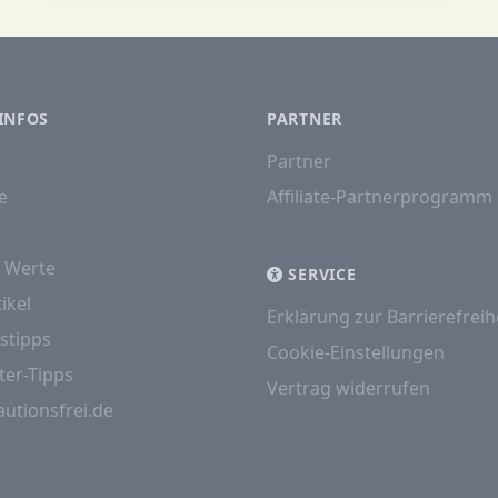
INFOS
PARTNER
Partner
e
Affiliate-Partnerprogramm
e Werte
SERVICE
ikel
Erklärung zur Barrierefreih
stipps
Cookie-Einstellungen
ter-Tipps
Vertrag widerrufen
autionsfrei.de