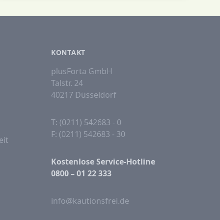
KONTAKT
plusForta GmbH
Talstr. 24
40217 Düsseldorf
T: (0211) 542683 - 0
F: (0211) 542683 - 30
eit
Kostenlose Service-Hotline
0800 – 01 22 333
info@kautionsfrei.de