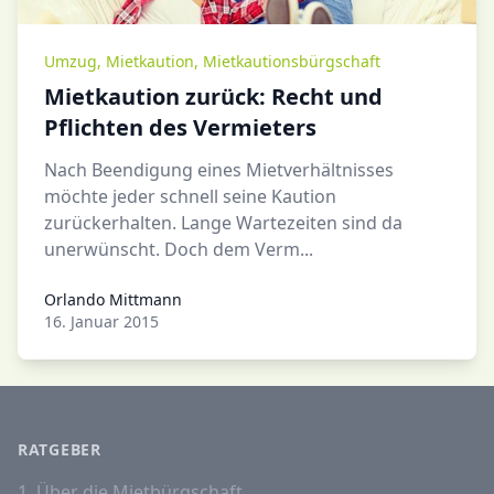
Umzug
,
Mietkaution
,
Mietkautionsbürgschaft
Mietkaution zurück: Recht und
Pflichten des Vermieters
Nach Beendigung eines Mietverhältnisses
möchte jeder schnell seine Kaution
zurückerhalten. Lange Wartezeiten sind da
unerwünscht. Doch dem Verm...
Orlando Mittmann
Orlando Mittmann
16. Januar 2015
RATGEBER
1. Über die Mietbürgschaft