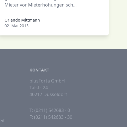
Mieter vor Mieterhöhungen sch...
Orlando Mittmann
Orlando Mittmann
02. Mai 2013
KONTAKT
plusForta GmbH
Talstr. 24
40217 Düsseldorf
T: (0211) 542683 - 0
F: (0211) 542683 - 30
eit