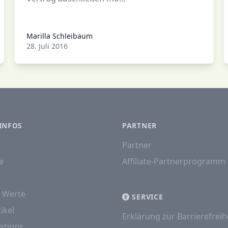
Marilla Schleibaum
Marilla Schleibaum
28. Juli 2016
INFOS
PARTNER
Partner
e
Affiliate-Partnerprogramm
e Werte
SERVICE
ikel
Erklärung zur Barrierefreih
stipps