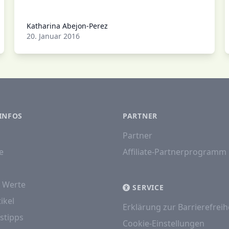
Katharina Abejon-Perez
Katharina Abejon-Perez
20. Januar 2016
INFOS
PARTNER
Partner
e
Affiliate-Partnerprogramm
e Werte
SERVICE
ikel
Erklärung zur Barrierefreih
stipps
Cookie-Einstellungen