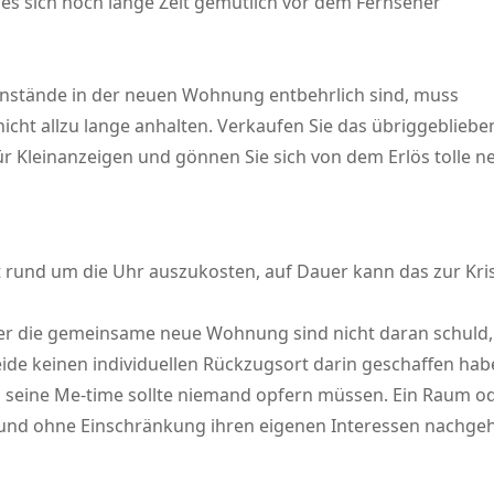
 es sich noch lange Zeit gemütlich vor dem Fernseher
enstände in der neuen Wohnung entbehrlich sind, muss
ht allzu lange anhalten. Verkaufen Sie das übriggeblieben
r Kleinanzeigen und gönnen Sie sich von dem Erlös tolle ne
it rund um die Uhr auszukosten, auf Dauer kann das zur Kr
 die gemeinsame neue Wohnung sind nicht daran schuld, si
beide keinen individuellen Rückzugsort darin geschaffen haben
nd seine Me-time sollte niemand opfern müssen. Ein Raum od
es und ohne Einschränkung ihren eigenen Interessen nachge