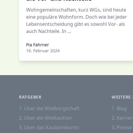
Wohngemeinschaften, kurz WGs, sind heute
eine populäre Wohnform. Doch wie bei jeder
Lebensentscheidung gibt es sowohl Vor- als
auch Nachteile. In ...
Pia Fahrner
Pia Fahrner
16. Februar 2024
RATGEBER
WEITERE 
1. Über die Mietbürgschaft
1. Blog
2. Über die Mietkaution
2. Karrier
3. Über das Kautionskonto
3. Presse