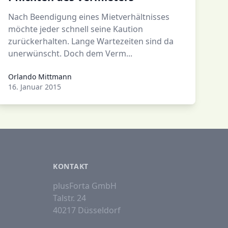
Nach Beendigung eines Mietverhältnisses
möchte jeder schnell seine Kaution
zurückerhalten. Lange Wartezeiten sind da
unerwünscht. Doch dem Verm...
Orlando Mittmann
Orlando Mittmann
16. Januar 2015
KONTAKT
plusForta GmbH
Talstr. 24
40217 Düsseldorf