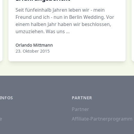
Seit fünfeinhalb Jahren leben wir - mein
Freund und ich - nun in Berlin Wedding. Vor
einem halben Jahr haben wir beschlossen,
umzuziehen. Was uns ...
Orlando Mittmann
Orlando Mittmann
23. Oktober 2015
INFOS
PARTNER
Partner
e
Affiliate-Partnerprogramm