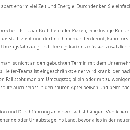
art enorm viel Zeit und Energie. Durchdenken Sie einfach
echen. Ein paar Brötchen oder Pizzen, eine lustige Runde F
eue Stadt zieht und dort noch niemanden kennt, kann für
n Umzugsfahrzeug und Umzugskartons müssen zusätzlich b
bel: man ist nicht an den gebuchten Termin mit dem Unter
es Helfer-Teams ist eingeschränkt: einer wird krank, der nä
ten Fall steht man am Umzugstag allein oder mit zu wenige
, sollte auch selbst in den sauren Apfel beißen und beim n
ion und Durchführung an einem selbst hängen: Versicherun
enende oder Urlaubstage ins Land, bevor alles in der neue