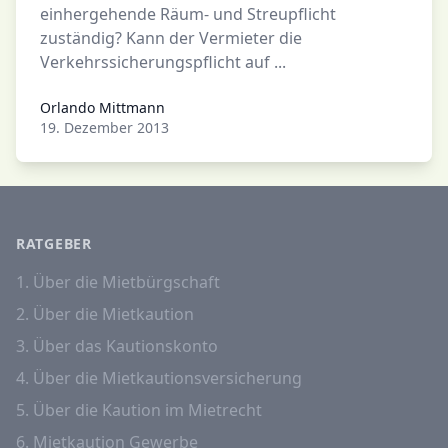
einhergehende Räum- und Streupflicht
zuständig? Kann der Vermieter die
Verkehrssicherungspflicht auf ...
Orlando Mittmann
Orlando Mittmann
19. Dezember 2013
RATGEBER
1. Über die Mietbürgschaft
2. Über die Mietkaution
3. Über das Kautionskonto
4. Über die Mietkautionsversicherung
5. Über die Kaution im Mietrecht
6. Mietkaution Gewerbe