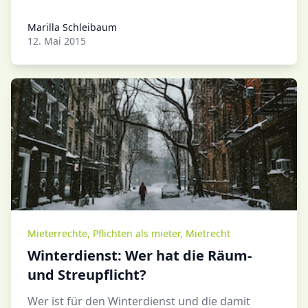
Marilla Schleibaum
Marilla Schleibaum
12. Mai 2015
Mieterrechte
,
Pflichten als mieter
,
Mietrecht
Winterdienst: Wer hat die Räum-
und Streupflicht?
Wer ist für den Winterdienst und die damit