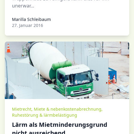
unerwar...
Marilla Schleibaum
Marilla Schleibaum
27. Januar 2016
Mietrecht
,
Miete & nebenkostenabrechnung
,
Ruhestörung & lärmbelästigung
Lärm als Mietminderungsgrund
nicht ausreichend