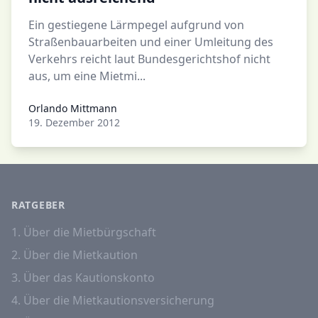
Ein gestiegene Lärmpegel aufgrund von
Straßenbauarbeiten und einer Umleitung des
Verkehrs reicht laut Bundesgerichtshof nicht
aus, um eine Mietmi...
Orlando Mittmann
Orlando Mittmann
19. Dezember 2012
RATGEBER
1. Über die Mietbürgschaft
2. Über die Mietkaution
3. Über das Kautionskonto
4. Über die Mietkautionsversicherung