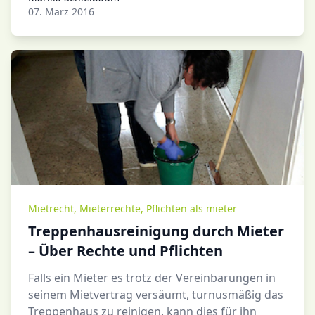
Marilla Schleibaum
07. März 2016
Mietrecht
,
Mieterrechte
,
Pflichten als mieter
Treppenhausreinigung durch Mieter
– Über Rechte und Pflichten
Falls ein Mieter es trotz der Vereinbarungen in
seinem Mietvertrag versäumt, turnusmäßig das
Treppenhaus zu reinigen, kann dies für ihn