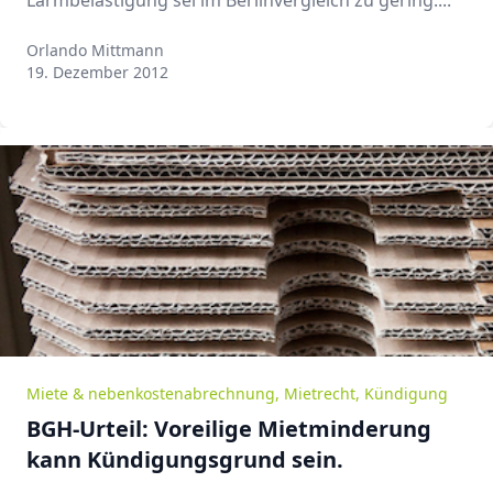
Lärmbelästigung sei im Berlinvergleich zu gering....
Orlando Mittmann
Orlando Mittmann
19. Dezember 2012
Miete & nebenkostenabrechnung
,
Mietrecht
,
Kündigung
BGH-Urteil: Voreilige Mietminderung
kann Kündigungsgrund sein.