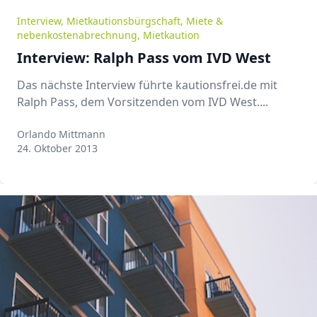
Interview
,
Mietkautionsbürgschaft
,
Miete &
nebenkostenabrechnung
,
Mietkaution
Interview: Ralph Pass vom IVD West
Das nächste Interview führte kautionsfrei.de mit
Ralph Pass, dem Vorsitzenden vom IVD West....
Orlando Mittmann
Orlando Mittmann
24. Oktober 2013