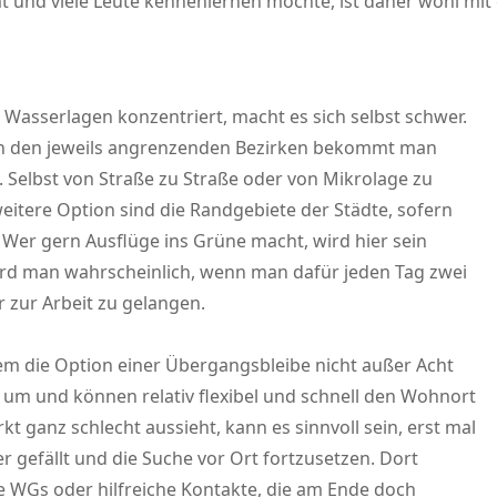
 und viele Leute kennenlernen möchte, ist daher wohl mi
 Wasserlagen konzentriert, macht es sich selbst schwer.
: In den jeweils angrenzenden Bezirken bekommt man
 Selbst von Straße zu Straße oder von Mikrolage zu
weitere Option sind die Randgebiete der Städte, sofern
Wer gern Ausflüge ins Grüne macht, wird hier sein
 wird man wahrscheinlich, wenn man dafür jeden Tag zwei
 zur Arbeit zu gelangen.
dem die Option einer Übergangsbleibe nicht außer Acht
 um und können relativ flexibel und schnell den Wohnort
t ganz schlecht aussieht, kann es sinnvoll sein, erst mal
r gefällt und die Suche vor Ort fortzusetzen. Dort
ue WGs oder hilfreiche Kontakte, die am Ende doch