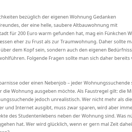
lichkeiten bezüglich der eigenen Wohnung Gedanken
eundes, der eine helle, saubere Altbauwohnung mit
Stadt für 200 Euro warm gefunden hat, mag ein Fünkchen Wa
ssen eher zu Frust als zur Traumwohnung. Daher sollte man
h über dem Kopf sein, sondern auch den eigenen Bedürfniss
 wohlführen. Folgende Fragen sollte man sich daher bereit
rsparnisse oder einen Nebenjob – jeder Wohnungssuchende so
r die Wohnung ausgeben möchte. Als Faustregel gilt: die Mi
ohnungssuchende jedoch unrealistisch. Wer nicht mehr als 
er und Internet ausgibt, muss zwar sparen, wird aber imm
pekte des Studentenlebens neben der Wohnung sind. Was n
hen hat. Wer wird glücklich, wenn er gern mal Zeit daheim