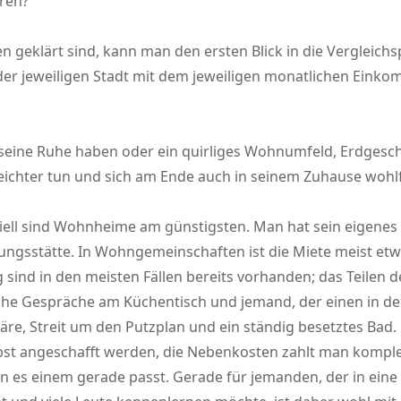
ren?
en geklärt sind, kann man den ersten Blick in die Vergleic
 der jeweiligen Stadt mit dem jeweiligen monatlichen Ein
, seine Ruhe haben oder ein quirliges Wohnumfeld, Erdgesc
leichter tun und sich am Ende auch in seinem Zuhause wohl
ell sind Wohnheime am günstigsten. Man hat sein eigenes
ldungsstätte. In Wohngemeinschaften ist die Miete meist et
nd in den meisten Fällen bereits vorhanden; das Teilen de
tliche Gespräche am Küchentisch und jemand, der einen in 
äre, Streit um den Putzplan und ein ständig besetztes Bad.
lbst angeschafft werden, die Nebenkosten zahlt man komple
s einem gerade passt. Gerade für jemanden, der in eine n